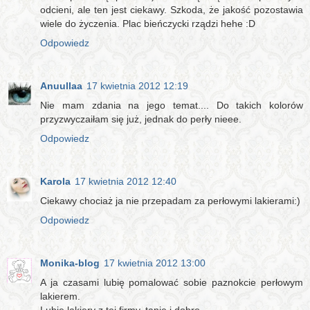
odcieni, ale ten jest ciekawy. Szkoda, że jakość pozostawia
wiele do życzenia. Plac bieńczycki rządzi hehe :D
Odpowiedz
Anuullaa
17 kwietnia 2012 12:19
Nie mam zdania na jego temat.... Do takich kolorów
przyzwyczaiłam się już, jednak do perły nieee.
Odpowiedz
Karola
17 kwietnia 2012 12:40
Ciekawy chociaż ja nie przepadam za perłowymi lakierami:)
Odpowiedz
Monika-blog
17 kwietnia 2012 13:00
A ja czasami lubię pomalować sobie paznokcie perłowym
lakierem.
Lubię lakiery z tej firmy, tanie i dobre.