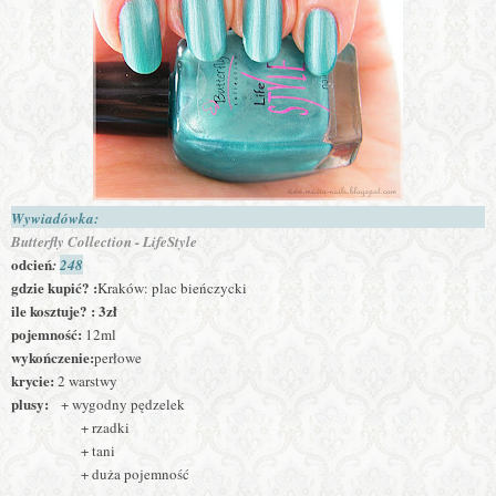
Wywiadówka:
Butterfly Collection - LifeStyle
odcień
:
248
gdzie kupić? :
Kraków: plac bieńczycki
ile kosztuje? : 3zł
pojemność:
12ml
wykończenie:
perłowe
krycie:
2 warstwy
plusy:
+ wygodny pędzelek
+ rzadki
+ tani
+ duża pojemność