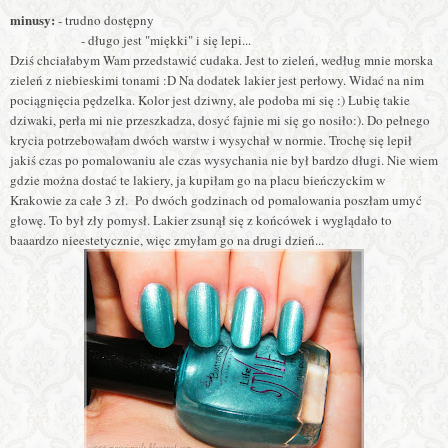
minusy:
- trudno dostępny
- długo jest "miękki" i się lepi...
Dziś chciałabym Wam przedstawić cudaka. Jest to zieleń, według mnie morska
zieleń z niebieskimi tonami :D Na dodatek lakier jest perłowy. Widać na nim
pociągnięcia pędzelka. Kolor jest dziwny, ale podoba mi się :) Lubię takie
dziwaki, perła mi nie przeszkadza, dosyć fajnie mi się go nosiło:). Do pełnego
krycia potrzebowałam dwóch warstw i wysychał w normie. Trochę się lepił
jakiś czas po pomalowaniu ale czas wysychania nie był bardzo długi. Nie wiem
gdzie można dostać te lakiery, ja kupiłam go na placu bieńczyckim w
Krakowie za całe 3 zł. Po dwóch godzinach od pomalowania poszłam umyć
głowę. To był zły pomysł. Lakier zsunął się z końcówek i wyglądało to
baaardzo nieestetycznie, więc zmyłam go na drugi dzień...