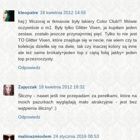
kleopatre
18 kwietnia 2012 14:55
hej:) Wczoraj w tkmaxxie były lakiery Color Club!!! Mówie
oczywiście o m1. Były tylko Glitter Vixen, ja kupiłam jeden
zestaw, zostało jeszcze przynajmniej pięć. Tylko to nie jest
TO Glitter Vixen, które znajduje się w necie, nie wiem czy ta
kolekcja dzieliła się na dwie, tak czy inaczej kolory są inne
ale też same brokaty+jeden top z ciętą folią jakby+ jeden
top przezroczysty.
Odpowiedz
Zajęczak
18 kwietnia 2012 18:32
Śliczny - nawet jeśli nie przepadam za perełkami, które na
moich pazurkach wyglądają mało atrakcyjnie - jest bez
wątpienia śliczny! :)
Odpowiedz
malinazmiodem
24 stycznia 2016 08:53