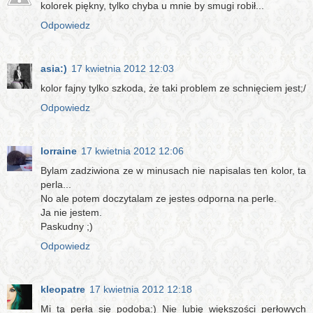
kolorek piękny, tylko chyba u mnie by smugi robił...
Odpowiedz
asia:)
17 kwietnia 2012 12:03
kolor fajny tylko szkoda, że taki problem ze schnięciem jest;/
Odpowiedz
lorraine
17 kwietnia 2012 12:06
Bylam zadziwiona ze w minusach nie napisalas ten kolor, ta
perla...
No ale potem doczytalam ze jestes odporna na perle.
Ja nie jestem.
Paskudny ;)
Odpowiedz
kleopatre
17 kwietnia 2012 12:18
Mi ta perła się podoba:) Nie lubię większości perłowych