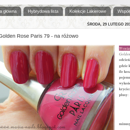
a główna
Hybrydowa lista
Kolekcje Lakierowe
Współ
ŚRODA, 29 LUTEGO 20
Golden Rose Paris 79 - na różowo
Wywia
Golden
odcień
gdzie 
ile kos
pojem
wykońc
krycie
plusy
:
+ 
+ d
+ wy
minus
- sł