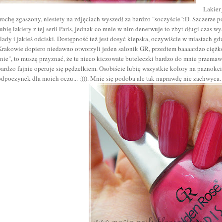
Lakier
trochę zgaszony, niestety na zdjęciach wyszedł za bardzo "soczyście":D. Szczerze 
lubię lakiery z tej serii Paris, jednak co mnie w nim denerwuje to zbyt długi czas 
ślady i jakieś odciski. Dostępność też jest dosyć kiepska, oczywiście w miastach g
Krakowie dopiero niedawno otworzyli jeden salonik GR, przedtem baaaardzo ciężko 
"nie", to muszę przyznać, że te nieco kiczowate buteleczki bardzo do mnie przemaw
bardzo fajnie operuje się pędzelkiem. Osobiście lubię wszystkie kolory na paznokci
odpoczynek dla moich oczu... :))). Mnie się podoba ale tak naprawdę nie zachwyca