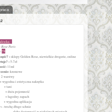
praca
12
dówka:
 Rose Paris
79
:
kupić? :
sklepy Golden Rose, niewielkie drogerie, online
ztuje? :
5-7zł
ność:
11ml
zenie:
kremowe
:
2 warstwy
 + wygodna i estetyczna nakrętka
tani
uża pojemność
+ łagodny zapach
godna aplikacja
y:
- trochę długo schnie
aba dostępność w niektórych miastach