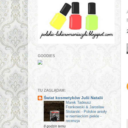
GOODIES
TU ZAGLĄDAM:
Świat kosmetyków Julii Natalii
Marek Tadeusz
Frankowski & Jarosław
Stolarski - Polskie anioły
w niemieckim piekle -
recenzja
8 godzin temu