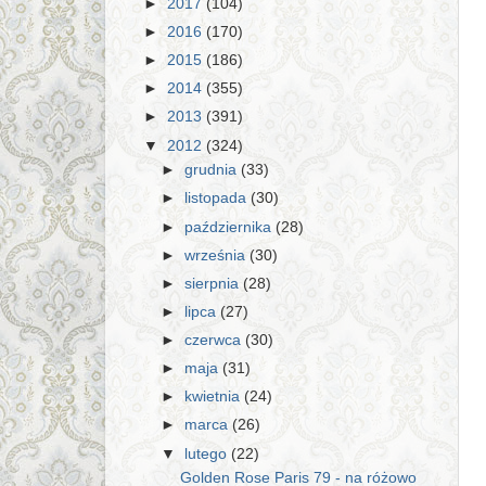
►
2017
(104)
►
2016
(170)
►
2015
(186)
►
2014
(355)
►
2013
(391)
▼
2012
(324)
►
grudnia
(33)
►
listopada
(30)
►
października
(28)
►
września
(30)
►
sierpnia
(28)
►
lipca
(27)
►
czerwca
(30)
►
maja
(31)
►
kwietnia
(24)
►
marca
(26)
▼
lutego
(22)
Golden Rose Paris 79 - na różowo