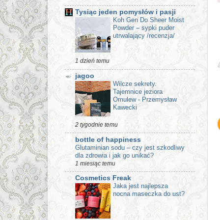
Tysiąc jeden pomysłów i pasji
Koh Gen Do Sheer Moist
Powder – sypki puder
utrwalający /recenzja/
1 dzień temu
jagoo
Wilcze sekrety.
Tajemnice jeziora
Omulew - Przemysław
Kawecki
2 tygodnie temu
bottle of happiness
Glutaminian sodu – czy jest szkodliwy
dla zdrowia i jak go unikać?
1 miesiąc temu
Cosmetics Freak
Jaka jest najlepsza
nocna maseczka do ust?